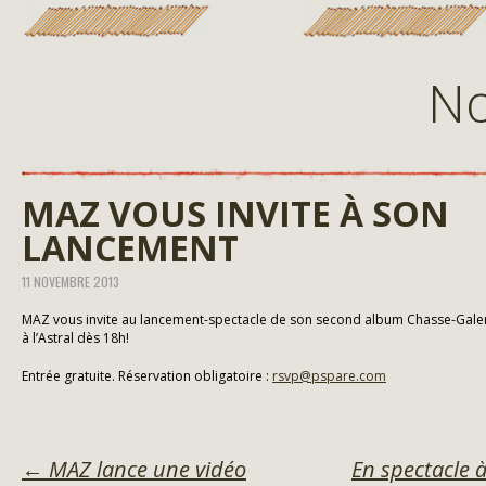
No
MAZ VOUS INVITE À SON
LANCEMENT
11 NOVEMBRE 2013
MAZ vous invite au lancement-spectacle de son second album Chasse-Gale
à l’Astral dès 18h!
Entrée gratuite. Réservation obligatoire :
rsvp@pspare.com
POST
←
MAZ lance une vidéo
En spectacle 