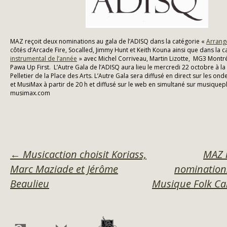
MAZ reçoit deux nominations au gala de l’ADISQ dans la catégorie «
Arrang
côtés d’Arcade Fire, Socalled, Jimmy Hunt et Keith Kouna ainsi que dans la 
instrumental de l’année
» avec Michel Corriveau, Martin Lizotte, MG3 Montré
Pawa Up First. L’Autre Gala de l’ADISQ aura lieu le mercredi 22 octobre à la S
Pelletier de la Place des Arts. L’Autre Gala sera diffusé en direct sur les o
et MusiMax à partir de 20 h et diffusé sur le web en simultané sur musiquep
musimax.com
POST
←
Musicaction choisit Koriass,
MAZ r
Marc Maziade et Jérôme
nominations
NAVIGATION
Beaulieu
Musique Folk C