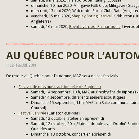
samedi, 9 mai 2020, The Toolbooth, Sitling (Écosse)
dimanche, 10 mai 2020, Milngavie Folk Club, Milngavie (Glasg
mercredi, 13 mai 2020, Widcombe Social Club, Bath (Angleter
vendredi, 15 mai 2020,
Shepley Spring Festival
, Kirkburton (H
Angleterre)
samedi, 16 mai 2020,
Royal Liverpool Philharmonic
, Liverpool
AU QUÉBEC POUR L’AUTO
11 SEPTEMBRE 2019
De retour au Québec pour l’automne, MAZ sera de ces festivals :
Festival de musique traditionnelle de Papineau
Samedi, 14 septembre, 13 h, MAZ au Presbytère de Ripon (17,
Samedi 14 septembre, différents ateliers acoustiques
Dimanche 15 septembre, 11 h, MAZ à la Salle communautaire 
Coursol)
Festival La virée
(Carleton-sur-Mer)
Samedi, 12 octobre, atelier en après-midi
Samedi, 12 octobre, 20 h, Plateau double avec Doolin’, Stud
Quai des arts
Dimanche, 13 octobre, concert en après-midi